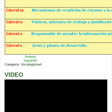
Literal m
Mecanismos de rendición de cuentas a la 
Literal n
Viáticos, informes de trabajo y justificativ
Literal o
Responsable de atender la información pú
Literal s
Actas y planes de desarrollo.
Anterior
Siguiente
Categoría:
Uncategorised
VIDEO