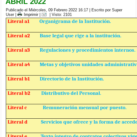
ABRIL 2022
Publicado el Miércoles, 09 Febrero 2022 16:17
|
Escrito por Super
User
|
Imprimir
|
| Visto: 2101
Literal a1
Organigrama de la Institución.
Literal a2
Base legal que rige a la institución.
Literal a3
Regulaciones y procedimientos internos.
Literal a4
Metas y objetivos unidades administrativ
Literal b1
Directorio de la Institución.
Literal b2
Distributivo del Personal.
Literal c
Remuneración mensual por puesto.
Literal d
Servicios que ofrece y la forma de accede
Literal e
Texto íntegro de contratos colectivos vig