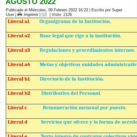
AGOSTO 2022
Publicado el Miércoles, 09 Febrero 2022 16:23
|
Escrito por Super
User
|
Imprimir
|
| Visto: 2126
Literal a1
Organigrama de la Institución.
Literal a2
Base legal que rige a la institución.
Literal a3
Regulaciones y procedimientos internos.
Literal a4
Metas y objetivos unidades administrativ
Literal b1
Directorio de la Institución.
Literal b2
Distributivo del Personal.
Literal c
Remuneración mensual por puesto.
Literal d
Servicios que ofrece y la forma de accede
Literal e
Texto íntegro de contratos colectivos vig