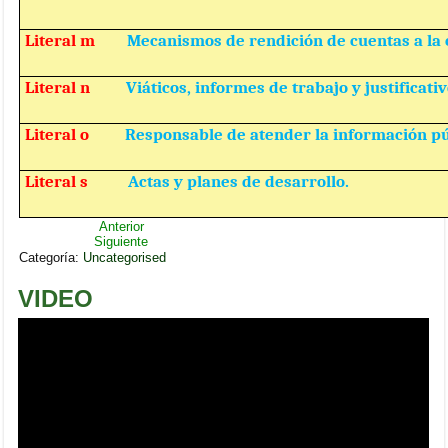
Literal m
Mecanismos de rendición de cuentas a la 
Literal n
Viáticos, informes de trabajo y justificativ
Literal o
Responsable de atender la información pú
Literal s
Actas y planes de desarrollo.
Anterior
Siguiente
Categoría:
Uncategorised
VIDEO